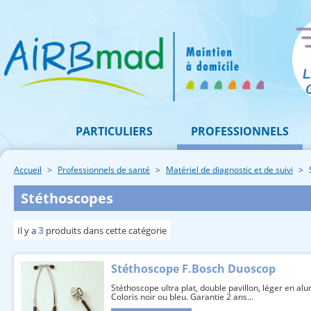
PARTICULIERS
PROFESSIONNELS
Accueil
Professionnels de santé
Matériel de diagnostic et de suivi
Stéthoscopes
3
Il y a
produits dans cette catégorie
Stéthoscope F.Bosch Duoscop
Stéthoscope ultra plat, double pavillon, léger en 
Coloris noir ou bleu. Garantie 2 ans...