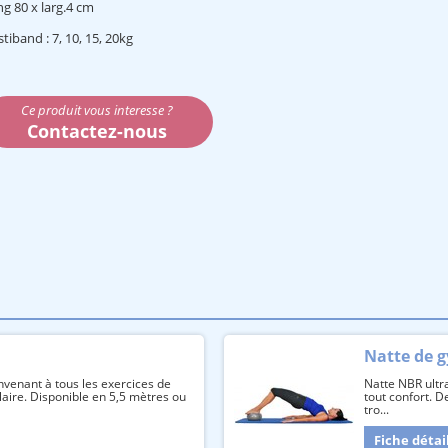
g 80 x larg.4 cm
stiband : 7, 10, 15, 20kg
Ce produit vous interesse ?
Contactez-nous
Natte de 
nvenant à tous les exercices de
Natte NBR ultra
aire. Disponible en 5,5 mètres ou
tout confort. 
tro...
Fiche détai