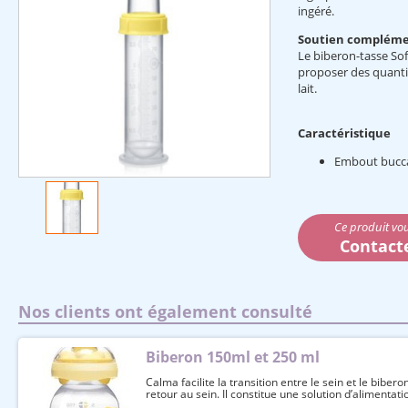
ingéré.
Soutien compléme
Le biberon-tasse So
proposer des quantit
lait.
Caractéristique
Embout buccal
Ce produit vou
Contact
Nos clients ont également consulté
Biberon 150ml et 250 ml
Calma facilite la transition entre le sein et le biberon
retour au sein. Il constitue une solution d’alimentati