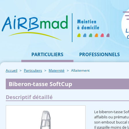
PARTICULIERS
PROFESSIONNELS
Accueil
Particuliers
Maternité
Allaitement
Biberon-tasse SoftCup
Descriptif détaillé
Le biberon-tasse Sof
affaiblis ou prématu
son embout buccal s
Il gaspille moins de 