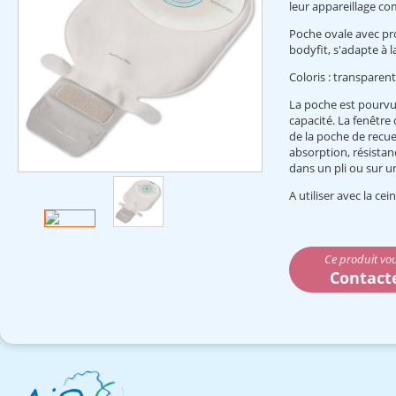
leur appareillage c
Poche ovale avec pro
bodyfit, s'adapte à
Coloris : transparent
La poche est pourvue
capacité. La fenêtre
de la poche de recuei
absorption, résistanc
dans un pli ou sur un
A utiliser avec la cei
Ce produit vou
Contact