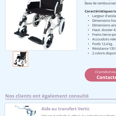
Base de remboursem
Caractéristiques t
• Largeur d'assise
• Dimensions hors-to
• Dimensions assise 
• Haut. dossier 4
• Freins tierce-pe
• Accoudoirs relev
• Poids 12,4 kg.
• Résistance 135 
• 2 coloris disponi
Ce produit vou
Contact
Nos clients ont également consulté
Aide au transfert Vertic
Universel et facile à utiliser, le verticalisateur Vert