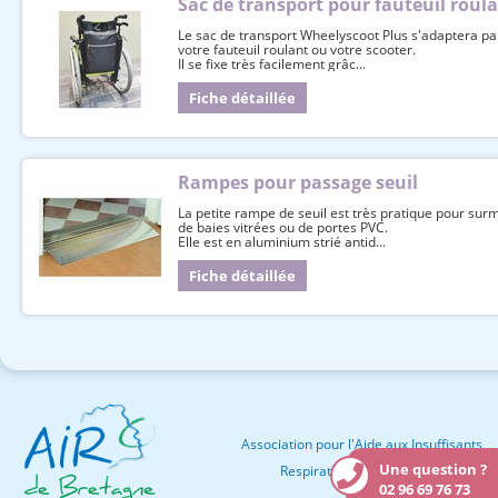
Sac de transport pour fauteuil roul
Le sac de transport Wheelyscoot Plus s'adaptera pa
votre fauteuil roulant ou votre scooter.
Il se fixe très facilement grâc...
Fiche détaillée
Rampes pour passage seuil
La petite rampe de seuil est très pratique pour surm
de baies vitrées ou de portes PVC.
Elle est en aluminium strié antid...
Fiche détaillée
Association pour l'Aide aux Insuffisants
Une question ?
Respiratoires de Bretagne
02 96 69 76 73