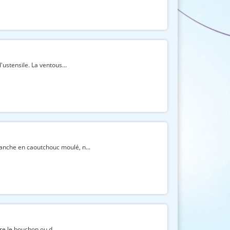
ustensile. La ventous...
anche en caoutchouc moulé, n...
vre le bouchon ou d...