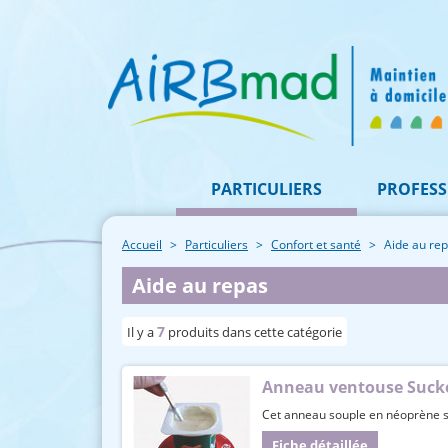
PARTICULIERS
PROFESS
Accueil
Particuliers
Confort et santé
Aide au re
Aide au repas
7
Il y a
produits dans cette catégorie
Anneau ventouse Suck
Cet anneau souple en néoprène s'e
Fiche détaillée