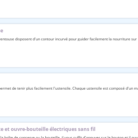
se
ventouse disposent d'un contour incurvé pour guider facilement la nourriture sur l'
rmet de tenir plus facilement l'ustensile. Chaque ustensile est composé d'un m
 et ouvre-bouteille électriques sans fil
la boîte de conserve ou la bouteille. il vous suffit d'appuyer sur le bouton et il ou