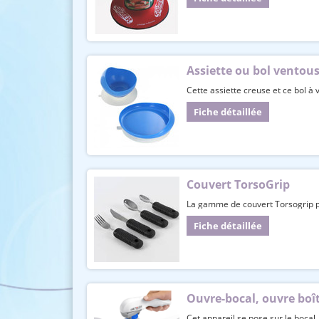
Assiette ou bol ventou
Cette assiette creuse et ce bol à 
Fiche détaillée
Couvert TorsoGrip
La gamme de couvert Torsogrip pe
Fiche détaillée
Ouvre-bocal, ouvre boîte
Cet appareil se pose sur le bocal, 